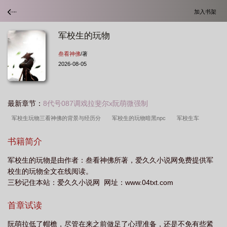
加入书架
军校生的玩物
叁看神佛
/著
2026-08-05
最新章节：
8代号087调戏拉斐尔x阮萌微强制
军校生玩物三看神佛的背景与经历分
军校生的玩物暗黑npc
军校生车
肉
军校生的玩物黑暗
军校生玩物暗黑2怎么
军校生67章
军校生的玩物
书籍简介
原著在哪里看
军校生 在线阅读
军校生原文有肉吗
军校生全文免费阅
军校生的玩物是由作者：叁看神佛所著，爱久久小说网免费提供军
读
军校生玩物高
军校生玩物暗黑2最新版本更新内容介
军校生有肉
校生的玩物全文在线阅读。
吗
军校生的肉在第几章
军校生有肉
军校生的玩物NP 暗黑
军校生御宅
三秒记住本站：爱久久小说网 网址：www.04txt.com
屋
军校生的玩物(暗黑NPH)阮甜什么时候更
军校生的玩物(暗黑npc)
军校
首章试读
生的玩物三看神佛最新章节更新内容
军校u物
军校生的玩物暗黑nph(叁看神
佛)
军校生玩物三看神佛的背景故事及作
军校生的玩物np
军校生 有肉
阮萌拉低了帽檐，尽管在来之前做足了心理准备，还是不免有些紧