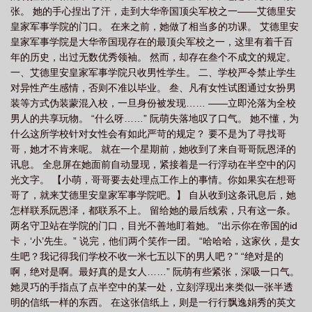
张。 她的手心捏出了汗，走到大华帝国顶尖军校之一——艾德里安
吗
军校生writeas
军校生的肉
【军校生】
军校生的肉在哪
军校生
皇家军事学院的门口。 在来之前，她做了相当多的功课。 艾德里安
出书版番外补全肉
军校生的cp
军校生的日常
皇家军事学院是大华帝国现存在的最顶尖军校之一，这里有着千百
年的历史，出过无数优秀领袖。 然而，却存在叁个不成文的规定。
一、艾德里安皇家军事学院只收男性学生。 二、学校严令禁止学生
对异性产生感情，否则不准以毕业。 叁、凡有女性试图通过女扮男
装等方式伪装蒙混入校，一旦身份被发现…… ——立即沦落为全校
男人的共享玩物。 “什么呀……” 阮萌失落地叹了口气。 她不懂，为
什么这所学校针对女性会有如此严苛的规定？ 要不是为了寻找哥
哥，她才不肯来呢。 就在一个星期前，她收到了来自哥哥阮恩泽的
讯息。 全息屏在她面前自动显现，紧接着是一行浮动在半空中的闪
光文字。 【小萌，哥哥要去处理点工作上的事情。你如果实在想哥
哥了，就来艾德里安皇家军事学院吧。】 自从收到这条讯息后，她
怎样联系阮恩泽，都联系不上。 留给她的最后线索，只有这一条。
两名守卫站在学院的门口，目光不善地盯着她。 “出示你在帝国的id
卡，‘小’先生。” 说完，他们两个笑作一团。 “哈哈哈，这家伙，是女
生吧？我记得我们学校不收一米七五以下的男人吧？” “绝对是的
啊，绝对是啊。最好真的是女人……” 阮萌有些紧张，深吸一口气。
她灵巧的手指点了点半空中的某一处，立刻浮现出来类似一张半透
明的信纸一样的东西。 在这张信纸上，则是一行行飘逸娟秀的英文