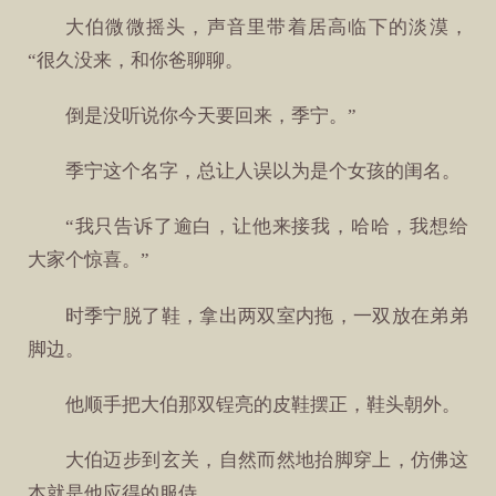
大伯微微摇头，声音里带着居高临下的淡漠，
“很久没来，和你爸聊聊。
倒是没听说你今天要回来，季宁。”
季宁这个名字，总让人误以为是个女孩的闺名。
“我只告诉了逾白，让他来接我，哈哈，我想给
大家个惊喜。”
时季宁脱了鞋，拿出两双室内拖，一双放在弟弟
脚边。
他顺手把大伯那双锃亮的皮鞋摆正，鞋头朝外。
大伯迈步到玄关，自然而然地抬脚穿上，仿佛这
本就是他应得的服侍。