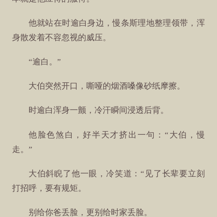
他就站在时逾白身边，慢条斯理地整理领带，浑
身散发着不容忽视的威压。
“逾白。”
大伯突然开口，嘶哑的烟酒嗓像砂纸摩擦。
时逾白浑身一颤，冷汗瞬间浸透后背。
他脸色煞白，好半天才挤出一句：“大伯，慢
走。”
大伯斜睨了他一眼，冷笑道：“见了长辈要立刻
打招呼，要有规矩。
别给你爸丢脸，更别给时家丢脸。