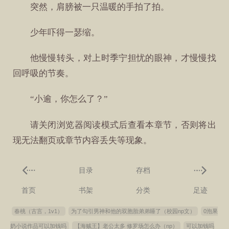
突然，肩膀被一只温暖的手拍了拍。
少年吓得一瑟缩。
他慢慢转头，对上时季宁担忧的眼神，才慢慢找
回呼吸的节奏。
“小逾，你怎么了？”
请关闭浏览器阅读模式后查看本章节，否则将出
现无法翻页或章节内容丢失等现象。
目录
存档
首页
书架
分类
足迹
春桃（古言，1v1）
为了勾引男神和他的双胞胎弟弟睡了（校园np文）
0泡果
奶小说作品可以加钱吗
【海贼王】老公太多 修罗场怎么办（np）
可以加钱吗