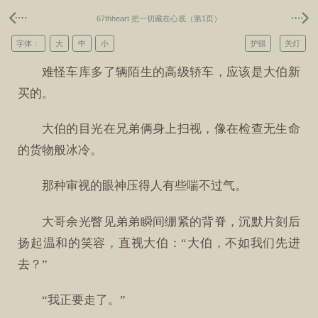
67thheart 把一切藏在心底（第1页）
字体：
大
中
小
护眼
关灯
难怪车库多了辆陌生的高级轿车，应该是大伯新
买的。
大伯的目光在兄弟俩身上扫视，像在检查无生命
的货物般冰冷。
那种审视的眼神压得人有些喘不过气。
大哥余光瞥见弟弟瞬间绷紧的背脊，沉默片刻后
扬起温和的笑容，直视大伯：“大伯，不如我们先进
去？”
“我正要走了。”